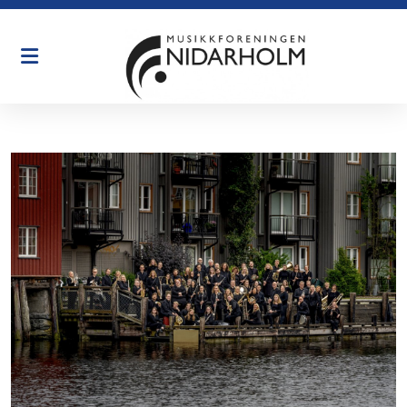
Historie
Øving
Organisasjon
Dirigenter
English