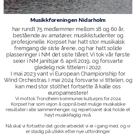
Spilleoppdrag
Støttemedlem
Musikkforeningen Nidarholm
har rundt 75 medlemmer mellom 18 og 60 år,
Leie utstyr
bestående av amatører, musikkstudenter og
profesjonelle. Korpset har hatt stor musikalsk
Grasrotandelen
fremgang de siste årene, og har hatt solide
plasseringer i NM det siste tiåret. Vi tok vår første
Spille med oss?
seier i NM janitsjar 6. april 2019, og forsvarte
gledelig nok tittelen i 2022.
I mai 2023 vant vi European Championship for
Wind Orchestras. I mai 2024 forsvarte vi tittelen, og
kan med stor stolthet fortsette å kalle oss
Styret
europamestere!
Vi mottok Trondheim kommunes kulturpris for 2024
Korpset har som visjon å oppnå best mulige musikalske
resultater i alle sammenhenger, og repertoaret skal holde et
høyt musikkfaglig nivå.
Nå skal vi fortsette det gode arbeidet vi er i gang med, og vi
er stadig på utkikk etter nye utfordringer.